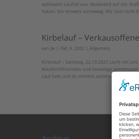
optimalen Laufstil aus. Basierend auf der Graf
haben. Ein Hinweis vorneweg: Wir sind nicht de
Kirbelauf – Verkausoffen
von
jw
|
Okt. 9, 2022
|
Allgemein
Kirbelauf – Samstag, 22.10.2022 Laufe mit un
#laufemitfreunden und bewältige gemeinsam die
Lauf-Sekt und du nimmst automatisch...
Archive