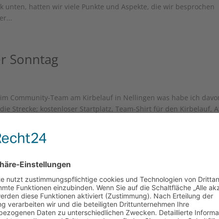
ik unten, hatten wir viele Punkte und Aspekte, die wir besprochen
r...
er Sonntag
s im Community-Team am Kirbelauf in Nellingen was habe ich davo
 Strecke; kostenloser Startplatz, Team-Shirt für den Kirbelauf, A