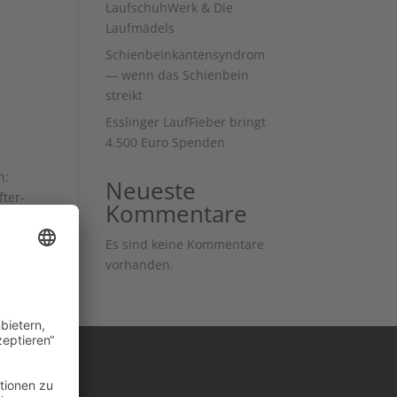
LaufschuhWerk & Die
Laufmädels
Schienbeinkantensyndrom
— wenn das Schienbein
streikt
Esslinger LaufFieber bringt
4.500 Euro Spenden
n:
Neueste
fter-
Kommentare
Es sind keine Kommentare
vorhanden.