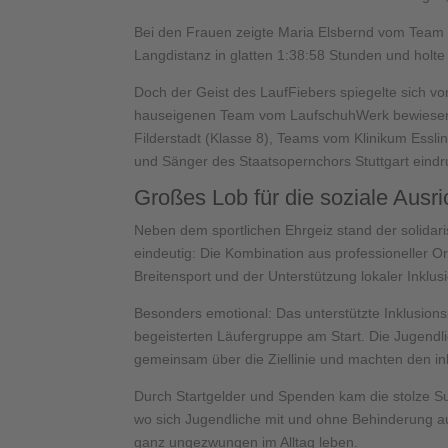
Bei den Frauen zeigte Maria Elsbernd vom Team
Langdistanz in glatten 1:38:58 Stunden und holte
Doch der Geist des LaufFiebers spiegelte sich v
hauseigenen Team vom LaufschuhWerk bewiesen 
Filderstadt (Klasse 8), Teams vom Klinikum Ess
und Sänger des Staatsopernchors Stuttgart eindr
Großes Lob für die soziale Ausr
Neben dem sportlichen Ehrgeiz stand der solida
eindeutig: Die Kombination aus professioneller
Breitensport und der Unterstützung lokaler Inklu
Besonders emotional: Das unterstützte Inklusions
begeisterten Läufergruppe am Start. Die Jugendl
gemeinsam über die Ziellinie und machten den ink
Durch Startgelder und Spenden kam die stolze S
wo sich Jugendliche mit und ohne Behinderung a
ganz ungezwungen im Alltag leben.