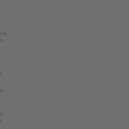
.
m in
en
m
en,
Mo,
n