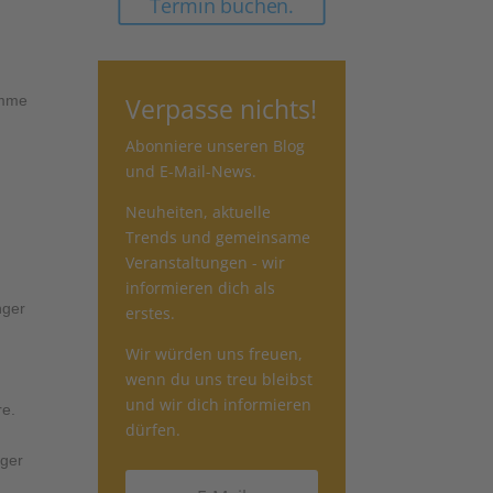
Termin buchen.
Verpasse nichts!
umme
Abonniere unseren Blog
und E-Mail-News.
Neuheiten, aktuelle
Trends und gemeinsame
Veranstaltungen - wir
informieren dich als
nger
erstes.
Wir würden uns freuen,
wenn du uns treu bleibst
und wir dich informieren
re.
dürfen.
nger