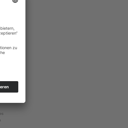
mit
mte
shern
es
n