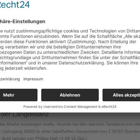
gern: Ein echter Generationen-Mix
nze Familie – und das spiegelte sich perfekt im Starterfeld wider. Die
ahrenen Routiniers. Den Löwenanteil machten die 30- bis 49-Jährigen 
aktion der Zwanziger mit 62 Läuferinnen und Läufern. Dass Sport keine
hmende in der Klasse 50+. Besonders schön: Auch der Nachwuchs stür
e und Teenager unter 20 Jahren machten das bunte Feld von 253 Fini
f der Langdistanz
eter-Marke bezwingen wollte, musste bei den warmen Temperaturen all
 (Jahrgang 2006) in einer fabelhaften Gesamtzeit von 1:26:53 Stunde
icht gefolgt von Philipp Heß (1:28:15 Std.).