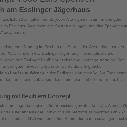
ch am Esslinger Jägerhaus
rhaus liefen 253 Teilnehmende jeden Alters gemeinsam für den guten
n im Esslinger Wald sportliche Spitzenleistungen und eine Spendens
Mo“ zusammen.
gelungener Sonntag im Zeichen des Sports, der Gesundheit und der
 der Wald rund um das Esslinger Jägerhaus in eine pulsierende
r lockte das Esslinger LaufFieber zahlreiche Laufbegeisterte an. Das
für den guten Zweck. Organisiert wurde die erfolgreiche
iala / LaufschuhWerk
aus der Esslinger Martinstraße. Am Ende stand
, sondern auch eine stolze Spendensumme von 4.500 Euro für das Essli
tung mit flexiblem Konzept
hte am Jägerhaus eine spürbar positive, gewohnt familiäre Atmosphä
n und Läufer angemeldet. Pünktlich zum Startschuss machten sich 253
uf die landschaftlich wunderschöne Runde durch den schattigen Essli