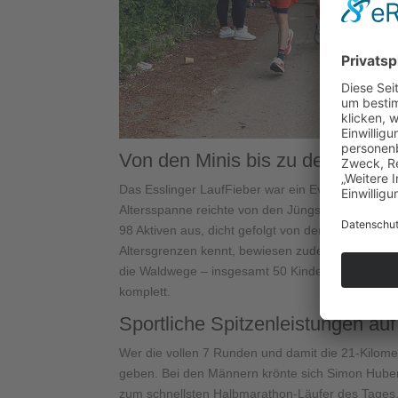
Von den Minis bis zu den Best-A
Das Esslinger LaufFieber war ein Event für die ga
Altersspanne reichte von den Jüngsten bis zu erf
98 Aktiven aus, dicht gefolgt von der starken Fr
Altersgrenzen kennt, bewiesen zudem 43 Teilne
die Waldwege – insgesamt 50 Kinder, Jugendlich
komplett.
Sportliche Spitzenleistungen au
Wer die vollen 7 Runden und damit die 21-Kilom
geben. Bei den Männern krönte sich Simon Huber
zum schnellsten Halbmarathon-Läufer des Tages, d