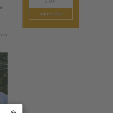
nd
Subscribe
zelne