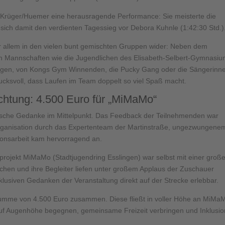
 Krüger/Huemer eine herausragende Performance: Sie meisterte die
 sich damit den verdienten Tagessieg vor Debora Kuhnle (1:42:30 Std.)
or allem in den vielen bunt gemischten Gruppen wider: Neben dem
Mannschaften wie die Jugendlichen des Elisabeth-Selbert-Gymnasiu
lingen, von Kongs Gym Winnenden, die Pucky Gang oder die Sängerinn
ucksvoll, dass Laufen im Team doppelt so viel Spaß macht.
ichtung: 4.500 Euro für „MiMaMo“
rische Gedanke im Mittelpunkt. Das Feedback der Teilnehmenden war
 Organisation durch das Expertenteam der Martinstraße, ungezwungene
sionsarbeit kam hervorragend an.
projekt MiMaMo (Stadtjugendring Esslingen) war selbst mit einer groß
ichen und ihre Begleiter liefen unter großem Applaus der Zuschauer
lusiven Gedanken der Veranstaltung direkt auf der Strecke erlebbar.
umme von 4.500 Euro zusammen. Diese fließt in voller Höhe an MiMa
uf Augenhöhe begegnen, gemeinsame Freizeit verbringen und Inklusio