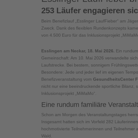
253 Läufer engagieren si
Beim Benefizlauf „Esslinger LaufFieber“ am Jäge
Zweck. Dank des flexiblen Rundenkonzepts kame
von 4.500 Euro für das Inklusionsprojekt „MiMa
Esslingen am Neckar, 18. Mai 2026.
Ein rundum 
Gemeinschaft: Am 10. Mai 2026 verwandelte sich
Laufstrecke. Bei bestem, sonnigem Frühlingswette
Besondere: Jede und jeder lief im eigenen Tempo 
Benefizveranstaltung vom
GesundheitsCenter F
nicht nur eine beeindruckende sportliche Bilanz
Inklusionsprojekt „MiMaMo“.
Eine rundum familiäre Veranstal
Schon am Morgen des Veranstaltungstages herrsc
Insgesamt hatten sich im Vorfeld 282 Läuferinne
hochmotivierte Teilnehmerinnen und Teilnehmer a
Wald.