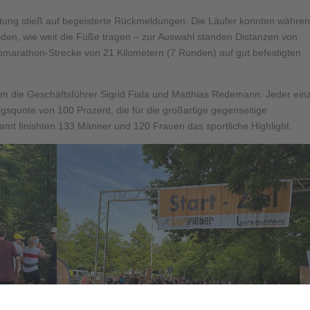
altung stieß auf begeisterte Rückmeldungen: Die Läufer konnten währe
den, wie weit die Füße tragen – zur Auswahl standen Distanzen von
lbmarathon-Strecke von 21 Kilometern (7 Runden) auf gut befestigten
um die Geschäftsführer Sigrid Fiala und Matthias Redemann: Jeder ein
olgsquote von 100 Prozent, die für die großartige gegenseitige
samt finishten 133 Männer und 120 Frauen das sportliche Highlight.