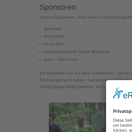
Sponsoren
Unsere Sponsoren, ohne deren Unterstützung das
Sporlastic
Reha-Point
Firma IBW
Immobilienkanzlei Sybille Windecker
Juzo – Julius Zorn
Wir bedanken uns bei allen Teilnehmern, Sponsor
Erlebnis gemacht haben. Gemeinsam haben wir nic
Kampf gegen Krebs geleistet. Wir freuen uns bere