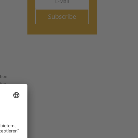
Subscribe
chen
 den