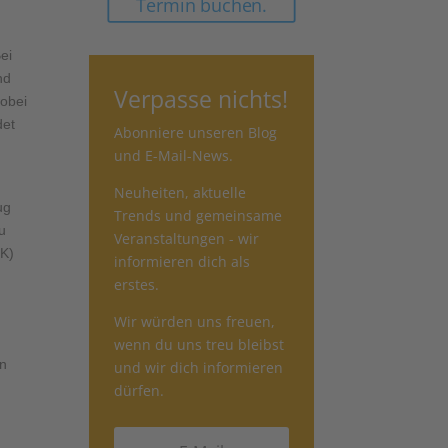
Termin buchen.
ei
nd
Verpasse nichts!
wobei
det
Abonniere unseren Blog
und E-Mail-News.
Neuheiten, aktuelle
ug
Trends und gemeinsame
u
Veranstaltungen - wir
RK)
informieren dich als
erstes.
Wir würden uns freuen,
wenn du uns treu bleibst
in
und wir dich informieren
dürfen.