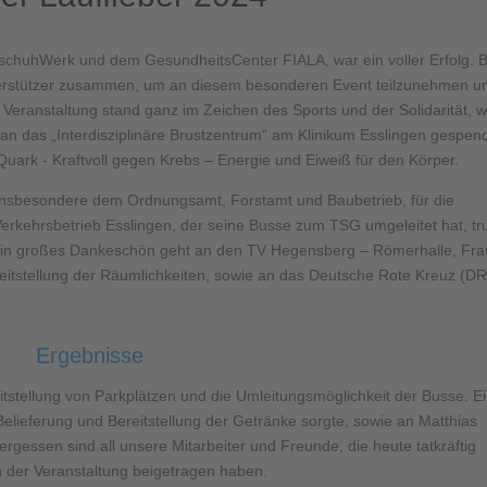
ufschuhWerk und dem GesundheitsCenter FIALA, war ein voller Erfolg. B
erstützer zusammen, um an diesem besonderen Event teilzunehmen u
Veranstaltung stand ganz im Zeichen des Sports und der Solidarität, 
an das „Interdisziplinäre Brustzentrum“ am Klinikum Esslingen gespen
Quark - Kraftvoll gegen Krebs – Energie und Eiweiß für den Körper.
 insbesondere dem Ordnungsamt, Forstamt und Baubetrieb, für die
erkehrsbetrieb Esslingen, der seine Busse zum TSG umgeleitet hat, tr
 Ein großes Dankeschön geht an den TV Hegensberg – Römerhalle, Fra
reitstellung der Räumlichkeiten, sowie an das Deutsche Rote Kreuz (D
Ergebnisse
eitstellung von Parkplätzen und die Umleitungsmöglichkeit der Busse. E
Belieferung und Bereitstellung der Getränke sorgte, sowie an Matthias
gessen sind all unsere Mitarbeiter und Freunde, die heute tatkräftig
 der Veranstaltung beigetragen haben.