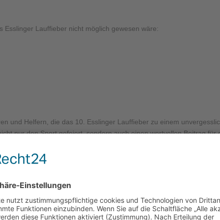
 Esslinger Lauffieber nicht möglich gewesen wäre:
en und Helfern, die das 10. Esslinger Lauffieber zu einem unvergessli
ht nur den Sport gefeiert, sondern auch einen wertvollen Beitrag für
its auf das nächste Jahr!