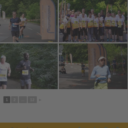
1
2
...
12
►