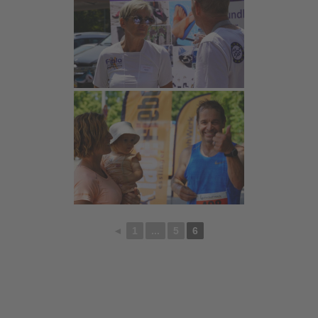
◄
1
...
5
6